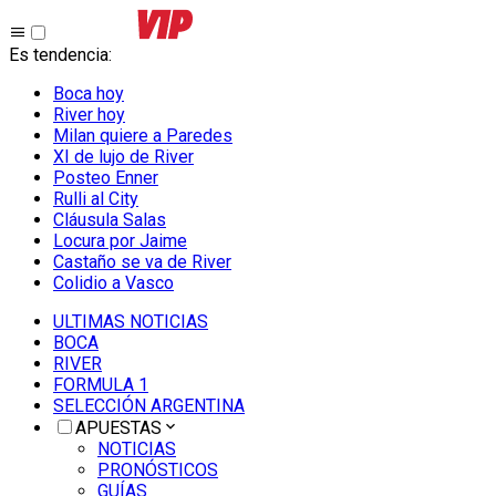
Es tendencia
:
Boca hoy
River hoy
Milan quiere a Paredes
XI de lujo de River
Posteo Enner
Rulli al City
Cláusula Salas
Locura por Jaime
Castaño se va de River
Colidio a Vasco
ULTIMAS NOTICIAS
BOCA
RIVER
FORMULA 1
SELECCIÓN ARGENTINA
APUESTAS
NOTICIAS
PRONÓSTICOS
GUÍAS