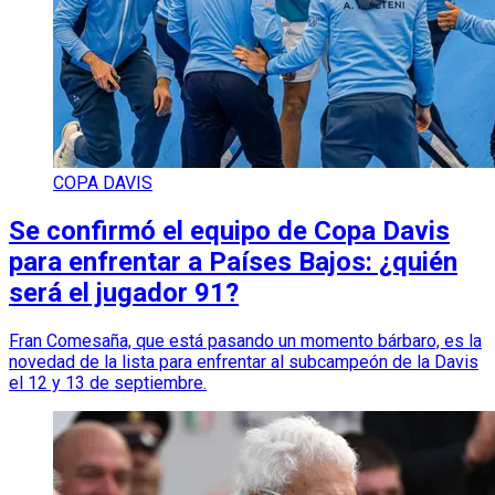
COPA DAVIS
Se confirmó el equipo de Copa Davis
para enfrentar a Países Bajos: ¿quién
será el jugador 91?
Fran Comesaña, que está pasando un momento bárbaro, es la
novedad de la lista para enfrentar al subcampeón de la Davis
el 12 y 13 de septiembre.