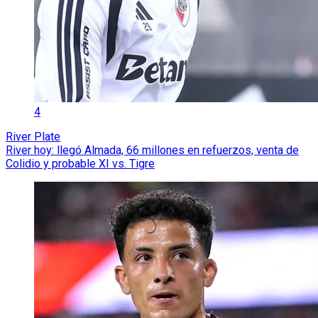
4
River Plate
River hoy: llegó Almada, 66 millones en refuerzos, venta de
Colidio y probable XI vs. Tigre