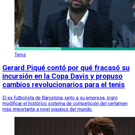
Tenis
Gerard Piqué contó por qué fracasó su
incursión en la Copa Davis y propuso
cambios revolucionarios para el tenis
El ex futbolista de Barcelona, junto a su empresa, logró
modificar el histórico sistema de competición del certamen
más importante a nivel equipos del mundo.