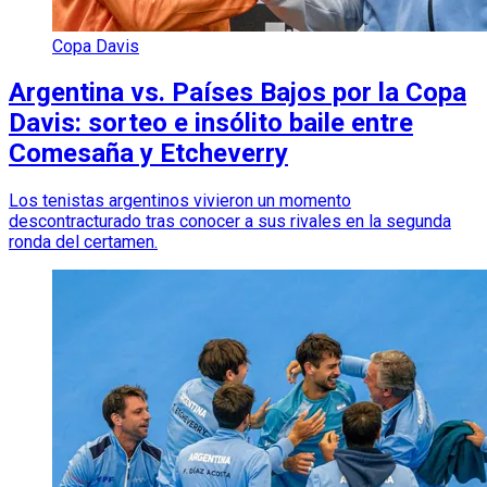
Copa Davis
Argentina vs. Países Bajos por la Copa
Davis: sorteo e insólito baile entre
Comesaña y Etcheverry
Los tenistas argentinos vivieron un momento
descontracturado tras conocer a sus rivales en la segunda
ronda del certamen.