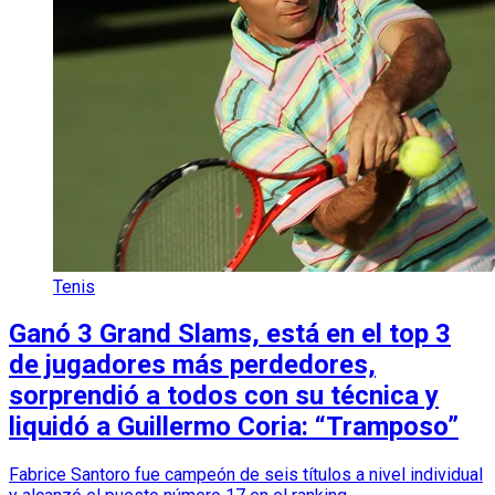
Tenis
Ganó 3 Grand Slams, está en el top 3
de jugadores más perdedores,
sorprendió a todos con su técnica y
liquidó a Guillermo Coria: “Tramposo”
Fabrice Santoro fue campeón de seis títulos a nivel individual