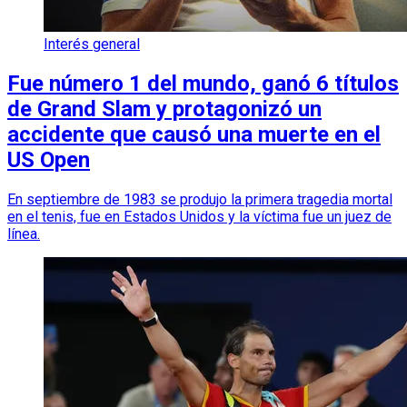
Interés general
Fue número 1 del mundo, ganó 6 títulos
de Grand Slam y protagonizó un
accidente que causó una muerte en el
US Open
En septiembre de 1983 se produjo la primera tragedia mortal
en el tenis, fue en Estados Unidos y la víctima fue un juez de
línea.