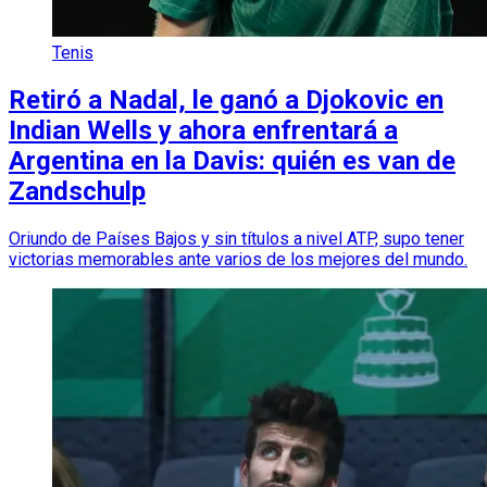
Tenis
Retiró a Nadal, le ganó a Djokovic en
Indian Wells y ahora enfrentará a
Argentina en la Davis: quién es van de
Zandschulp
Oriundo de Países Bajos y sin títulos a nivel ATP, supo tener
victorias memorables ante varios de los mejores del mundo.