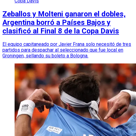
Copa Davis
Zeballos y Molteni ganaron el dobles,
Argentina borró a Países Bajos y
clasificó al Final 8 de la Copa Davis
El equipo capitaneado por Javier Frana solo necesitó de tres
partidos para despachar al seleccionado que fue local en
Groningen, sellando su boleto a Bologna.