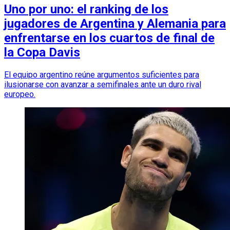
Uno por uno: el ranking de los
jugadores de Argentina y Alemania para
enfrentarse en los cuartos de final de
la Copa Davis
El equipo argentino reúne argumentos suficientes para
ilusionarse con avanzar a semifinales ante un duro rival
europeo.