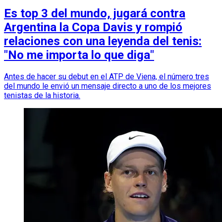
Es top 3 del mundo, jugará contra
Argentina la Copa Davis y rompió
relaciones con una leyenda del tenis:
"No me importa lo que diga"
Antes de hacer su debut en el ATP de Viena, el número tres
del mundo le envió un mensaje directo a uno de los mejores
tenistas de la historia.