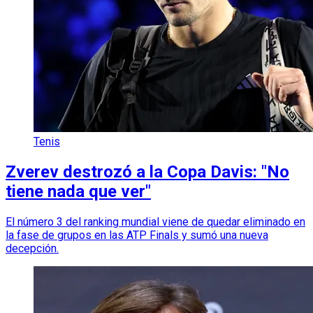
Tenis
Zverev destrozó a la Copa Davis: "No
tiene nada que ver"
El número 3 del ranking mundial viene de quedar eliminado en
la fase de grupos en las ATP Finals y sumó una nueva
decepción.