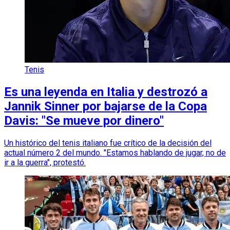
Tenis
Es una leyenda en Italia y destrozó a
Jannik Sinner por bajarse de la Copa
Davis: "Se mueve por dinero"
Un histórico del tenis italiano fue crítico de la decisión del
actual número 2 del mundo. "Estamos hablando de jugar, no de
ir a la guerra", protestó.