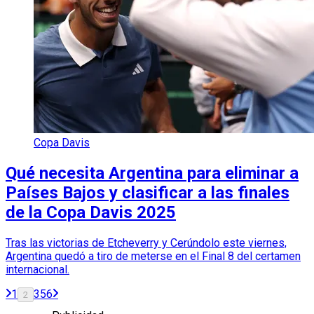
Copa Davis
Qué necesita Argentina para eliminar a
Países Bajos y clasificar a las finales
de la Copa Davis 2025
Tras las victorias de Etcheverry y Cerúndolo este viernes,
Argentina quedó a tiro de meterse en el Final 8 del certamen
internacional.
1
3
5
6
2