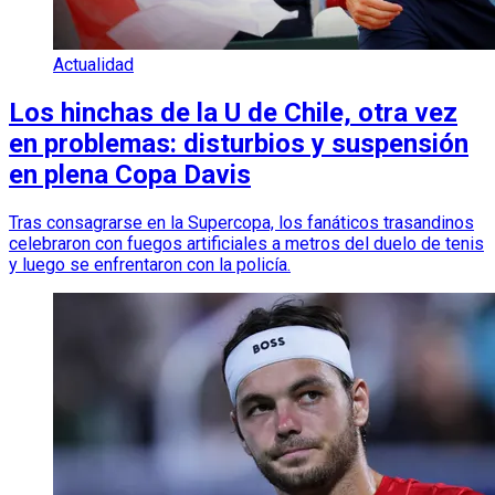
Actualidad
Los hinchas de la U de Chile, otra vez
en problemas: disturbios y suspensión
en plena Copa Davis
Tras consagrarse en la Supercopa, los fanáticos trasandinos
celebraron con fuegos artificiales a metros del duelo de tenis
y luego se enfrentaron con la policía.