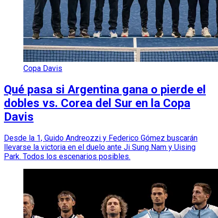
Copa Davis
Qué pasa si Argentina gana o pierde el
dobles vs. Corea del Sur en la Copa
Davis
Desde la 1, Guido Andreozzi y Federico Gómez buscarán
llevarse la victoria en el duelo ante Ji Sung Nam y Uising
Park. Todos los escenarios posibles.