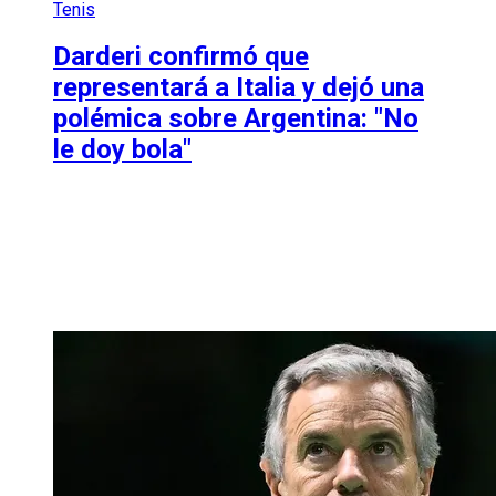
Tenis
Darderi confirmó que
representará a Italia y dejó una
polémica sobre Argentina: "No
le doy bola"