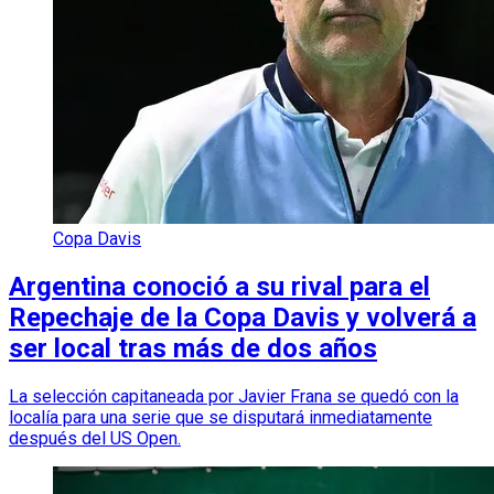
Copa Davis
Argentina conoció a su rival para el
Repechaje de la Copa Davis y volverá a
ser local tras más de dos años
La selección capitaneada por Javier Frana se quedó con la
localía para una serie que se disputará inmediatamente
después del US Open.