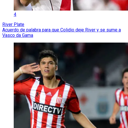
4
River Plate
Acuerdo de palabra para que Colidio deje River y se sume a
Vasco da Gama