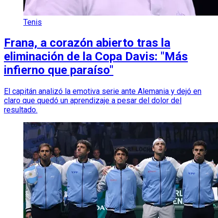
Tenis
Frana, a corazón abierto tras la
eliminación de la Copa Davis: "Más
infierno que paraíso"
El capitán analizó la emotiva serie ante Alemania y dejó en
claro que quedó un aprendizaje a pesar del dolor del
resultado.