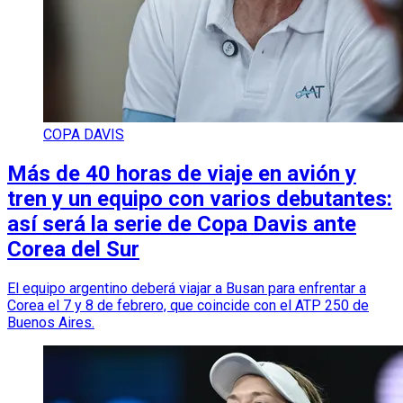
COPA DAVIS
Más de 40 horas de viaje en avión y
tren y un equipo con varios debutantes:
así será la serie de Copa Davis ante
Corea del Sur
El equipo argentino deberá viajar a Busan para enfrentar a
Corea el 7 y 8 de febrero, que coincide con el ATP 250 de
Buenos Aires.