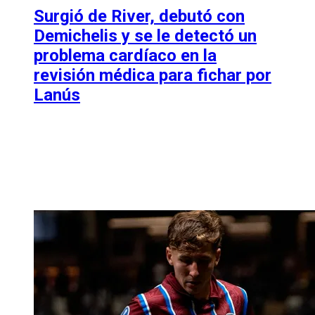
Surgió de River, debutó con
Demichelis y se le detectó un
problema cardíaco en la
revisión médica para fichar por
Lanús