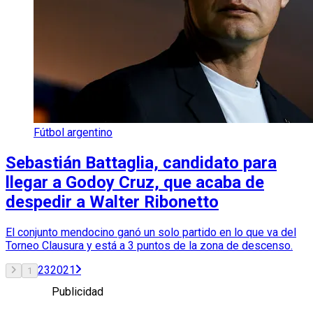
Fútbol argentino
Sebastián Battaglia, candidato para
llegar a Godoy Cruz, que acaba de
despedir a Walter Ribonetto
El conjunto mendocino ganó un solo partido en lo que va del
Torneo Clausura y está a 3 puntos de la zona de descenso.
2
3
20
21
1
Publicidad