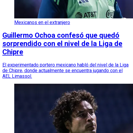
Mexicanos en el extranjero
Guillermo Ochoa confesó que quedó
sorprendido con el nivel de la Liga de
Chipre
El experimentado portero mexicano habló del nivel de la Liga
de Chipre, donde actualmente se encuentra jugando con el
AEL Limassol.