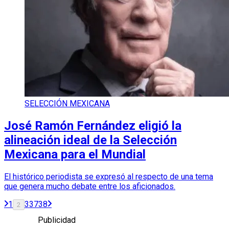
SELECCIÓN MEXICANA
José Ramón Fernández eligió la
alineación ideal de la Selección
Mexicana para el Mundial
El histórico periodista se expresó al respecto de una tema
que genera mucho debate entre los aficionados.
1
3
37
38
2
Publicidad