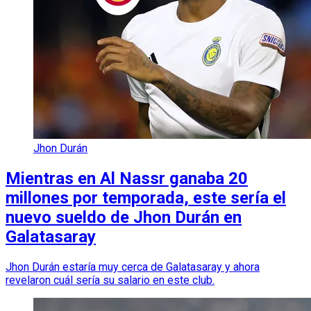
Jhon Durán
Mientras en Al Nassr ganaba 20
millones por temporada, este sería el
nuevo sueldo de Jhon Durán en
Galatasaray
Jhon Durán estaría muy cerca de Galatasaray y ahora
revelaron cuál sería su salario en este club.