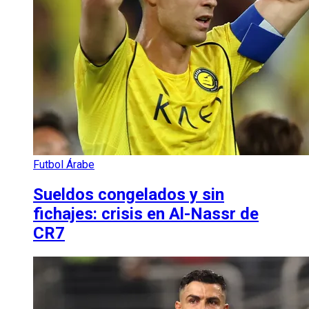
Futbol Árabe
Sueldos congelados y sin
fichajes: crisis en Al-Nassr de
CR7