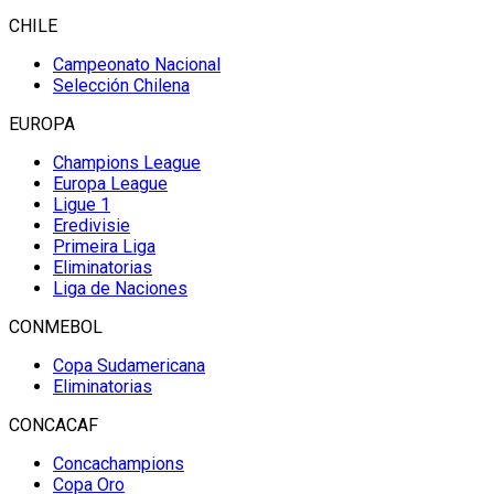
CHILE
Campeonato Nacional
Selección Chilena
EUROPA
Champions League
Europa League
Ligue 1
Eredivisie
Primeira Liga
Eliminatorias
Liga de Naciones
CONMEBOL
Copa Sudamericana
Eliminatorias
CONCACAF
Concachampions
Copa Oro