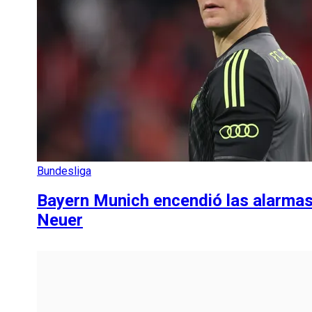
Bundesliga
Bayern Munich encendió las alarmas
Neuer