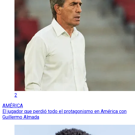
2
AMÉRICA
El jugador que perdió todo el protagonismo en América con
Guillermo Almada