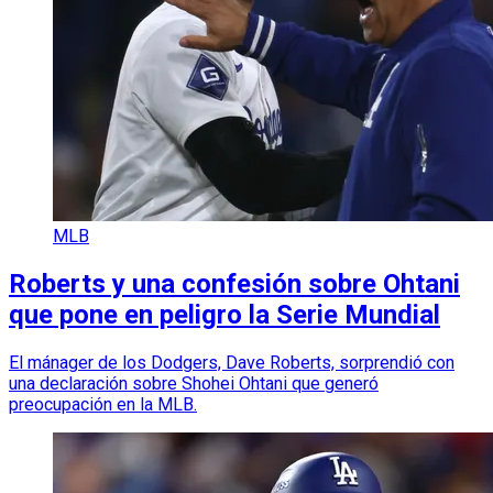
MLB
Roberts y una confesión sobre Ohtani
que pone en peligro la Serie Mundial
El mánager de los Dodgers, Dave Roberts, sorprendió con
una declaración sobre Shohei Ohtani que generó
preocupación en la MLB.