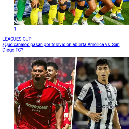
1
LEAGUES CUP
¿Qué canales pasan por televisión abierta América vs. San
Diego FC?