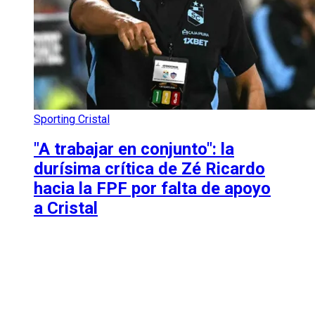
Sporting Cristal
"A trabajar en conjunto": la
durísima crítica de Zé Ricardo
hacia la FPF por falta de apoyo
a Cristal