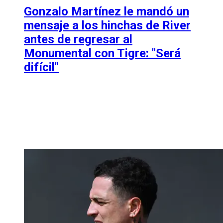
Gonzalo Martínez le mandó un
mensaje a los hinchas de River
antes de regresar al
Monumental con Tigre: "Será
difícil"