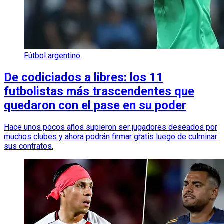
Fútbol argentino
De codiciados a libres: los 11
futbolistas más trascendentes que
quedaron con el pase en su poder
Hace unos pocos años supieron ser jugadores deseados por
muchos clubes y ahora podrán firmar gratis luego de culminar
sus contratos.