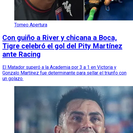
Torneo Apertura
Con guiño a River y chicana a Boca,
Tigre celebró el gol del Pity Martínez
ante Racing
El Matador superó a la Academia por 3 a 1 en Victoria y
Gonzalo Martínez fue determinante para sellar el triunfo con
un golazo.