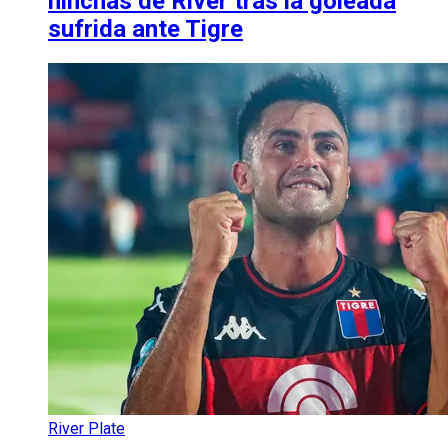
hinchas de River tras la goleada
sufrida ante Tigre
River Plate