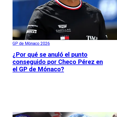
GP de Mónaco 2026
¿Por qué se anuló el punto
conseguido por Checo Pérez en
el GP de Mónaco?