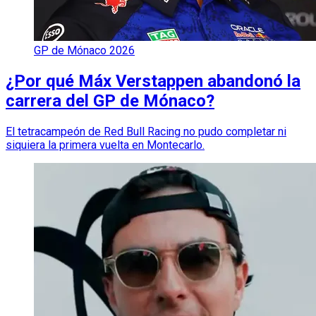
GP de Mónaco 2026
¿Por qué Máx Verstappen abandonó la
carrera del GP de Mónaco?
El tetracampeón de Red Bull Racing no pudo completar ni
siquiera la primera vuelta en Montecarlo.