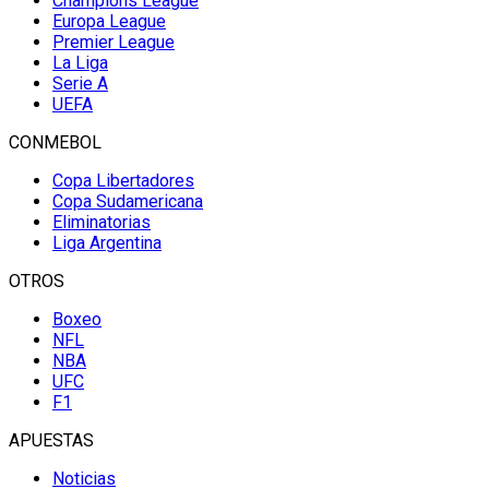
Champions League
Europa League
Premier League
La Liga
Serie A
UEFA
CONMEBOL
Copa Libertadores
Copa Sudamericana
Eliminatorias
Liga Argentina
OTROS
Boxeo
NFL
NBA
UFC
F1
APUESTAS
Noticias