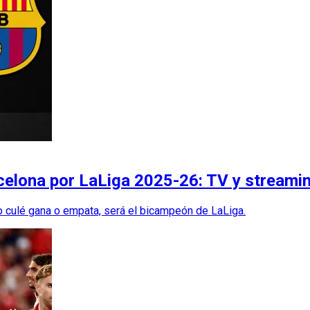
celona por LaLiga 2025-26: TV y streami
to culé gana o empata, será el bicampeón de LaLiga.