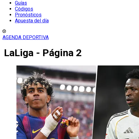
Guías
Códigos
Pronósticos
Apuesta del día
AGENDA DEPORTIVA
LaLiga - Página 2