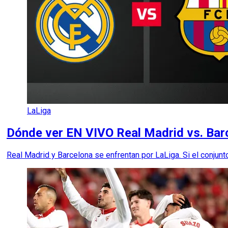
LaLiga
Dónde ver EN VIVO Real Madrid vs. Bar
Real Madrid y Barcelona se enfrentan por LaLiga. Si el conjun