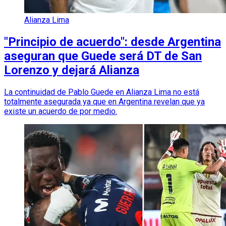
Alianza Lima
"Principio de acuerdo": desde Argentina
aseguran que Guede será DT de San
Lorenzo y dejará Alianza
La continuidad de Pablo Guede en Alianza Lima no está
totalmente asegurada ya que en Argentina revelan que ya
existe un acuerdo de por medio.