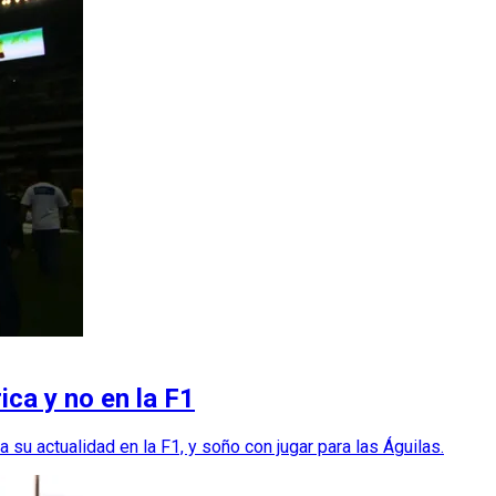
ca y no en la F1
 su actualidad en la F1, y soño con jugar para las Águilas.