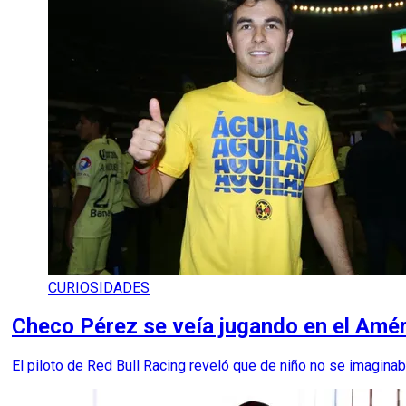
CURIOSIDADES
Checo Pérez se veía jugando en el Améri
El piloto de Red Bull Racing reveló que de niño no se imaginaba