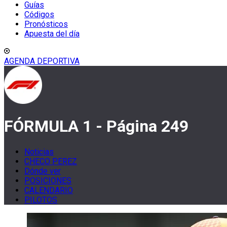
Guías
Códigos
Pronósticos
Apuesta del día
AGENDA DEPORTIVA
FÓRMULA 1 - Página 249
Noticias
CHECO PEREZ
Dónde ver
POSICIONES
CALENDARIO
PILOTOS