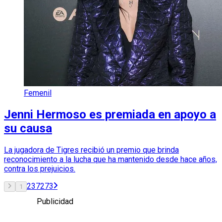
Femenil
Jenni Hermoso es premiada en apoyo a
su causa
La jugadora de Tigres recibió un premio que brinda
reconocimiento a la lucha que ha mantenido desde hace años,
contra los prejuicios.
2
3
72
73
1
Publicidad