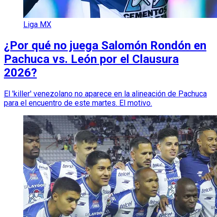
Liga MX
¿Por qué no juega Salomón Rondón en
Pachuca vs. León por el Clausura
2026?
El 'killer' venezolano no aparece en la alineación de Pachuca
para el encuentro de este martes. El motivo.