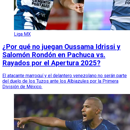
Liga MX
¿Por qué no juegan Oussama Idrissi y
Salomón Rondón en Pachuca vs.
Rayados por el Apertura 2025?
El atacante marroquí y el delantero venezolano no serán parte
del duelo de los Tuzos ante los Albiazules por la Primera
División de México.