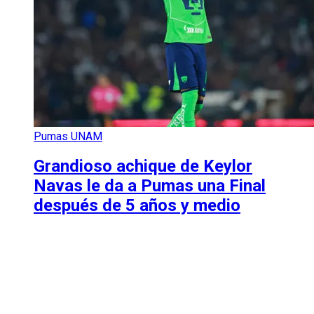
Pumas UNAM
Grandioso achique de Keylor
Navas le da a Pumas una Final
después de 5 años y medio