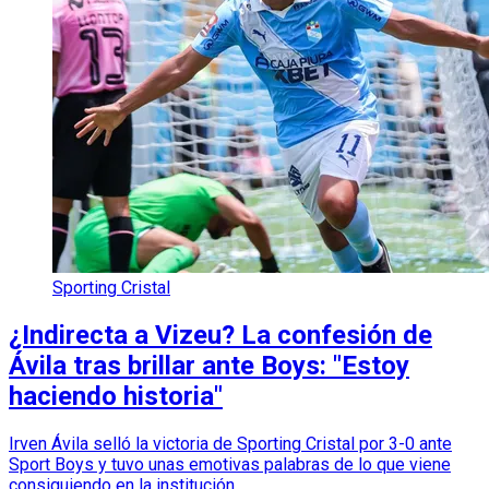
Sporting Cristal
¿Indirecta a Vizeu? La confesión de
Ávila tras brillar ante Boys: "Estoy
haciendo historia"
Irven Ávila selló la victoria de Sporting Cristal por 3-0 ante
Sport Boys y tuvo unas emotivas palabras de lo que viene
consiguiendo en la institución.