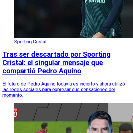
Sporting Cristal
Tras ser descartado por Sporting
Cristal: el singular mensaje que
compartió Pedro Aquino
El futuro de Pedro Aquino todavía es incierto y ahora utilizó
las redes sociales para expresar sus sensaciones del
momento.