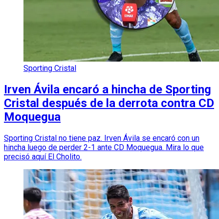
Sporting Cristal
Irven Ávila encaró a hincha de Sporting
Cristal después de la derrota contra CD
Moquegua
Sporting Cristal no tiene paz. Irven Ávila se encaró con un
hincha luego de perder 2-1 ante CD Moquegua. Mira lo que
precisó aquí El Cholito.