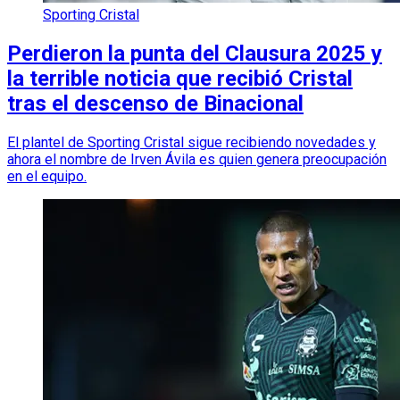
Sporting Cristal
Perdieron la punta del Clausura 2025 y
la terrible noticia que recibió Cristal
tras el descenso de Binacional
El plantel de Sporting Cristal sigue recibiendo novedades y
ahora el nombre de Irven Ávila es quien genera preocupación
en el equipo.